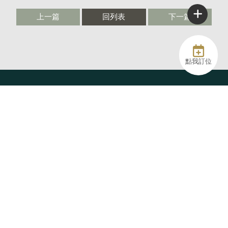
上一篇
回列表
下一篇
點我訂位
@61catcafe
06-2317728
92467854｜陸壹寵貓企業社
61catcafe@gmail.com
台南市永康區中山路61號