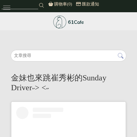
購物車(0)
匯款通知
61cafe
金妹也來跳崔秀彬的Sunday
Driver˶> <˶