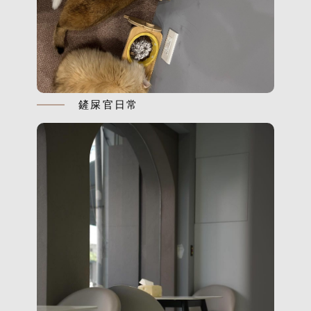
鏟屎官日常