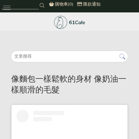
購物車(0)
匯款通知
61cafe
像麵包一樣鬆軟的身材 像奶油一
樣順滑的毛髮