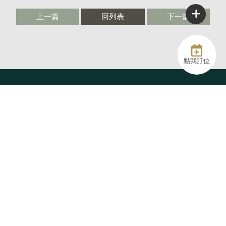
上一篇
回列表
下一篇
點我訂位
@61catcafe
06-2317728
92467854｜陸壹寵貓企業社
61catcafe@gmail.com
台南市永康區中山路61號