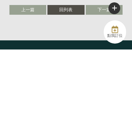
上一篇
回列表
下一篇
點我訂位
@61catcafe
06-2317728
92467854｜陸壹寵貓企業社
61catcafe@gmail.com
台南市永康區中山路61號