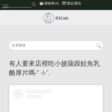
購物車(0)
匯款通知
61cafe
有人要來店裡吃小披薩跟鮭魚乳
酪厚片嗎‧⁺ ⊹˚.